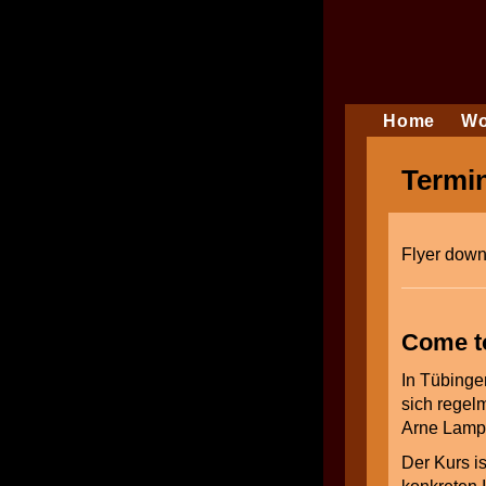
Home
Wo
Termi
Flyer dow
Come to
In Tübinge
sich regelm
Arne Lamp.
Der Kurs is