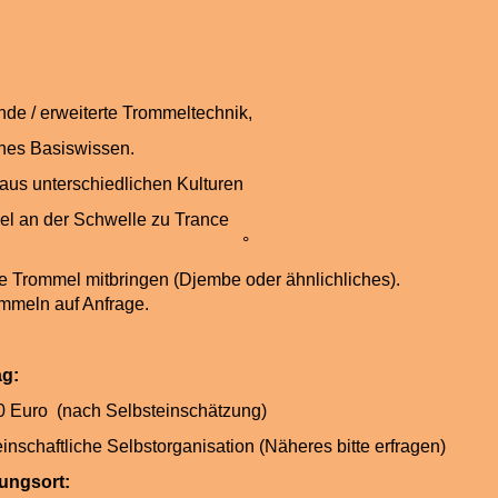
gende / erweiterte Trommeltechnik,
lisches Basiswissen.
en aus unterschiedlichen Kulturen
Trommel an der Schwelle zu T
°
igene Trommel mitbringen (Djembe oder ähnlich
meln auf Anfrage.
trag:
10 Euro (nach Selbsteinschätzung)
schaftliche Selbstorganisation (Näheres bitte erfragen)
tungsort: