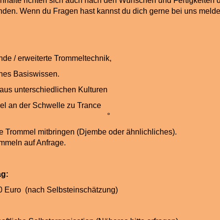
Inhalte richten sich auch nach den Wünschen und Fertigkeiten 
den. Wenn du Fragen hast kannst du dich gerne bei uns meld
gende / erweiterte Trommeltechnik,
lisches Basiswissen.
en aus unterschiedlichen Kulturen
Trommel an der Schwelle zu T
°
igene Trommel mitbringen (Djembe oder ähnlich
meln auf Anfrage.
trag:
10 Euro (nach Selbsteinschätzung)