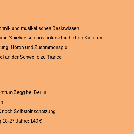
:
eltechnik und musikalisches Basisw
nd Spielweisen aus unterschiedlichen Kulturen
gleitung, Hören und Zusammenspiel
Trommel an der Schwelle zu T
zentrum Zegg bei Berlin,
rag:
0 € nach Selbsteinschätzung
beitrag 18-27 Jahre: 140 €
: