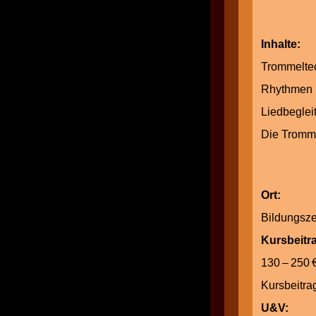
Inhalte
Tromm
Rhythmen u
Liedbe
Die 
Ort:
Bildungs
Kursbeit
130 – 25
Kurs
U&V