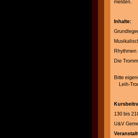
melden.
Inhalte:
Grundle
Musika
Rhythm
Die 
Bitte e
Leih-Trom
Kursbei
130 bis 2
U&V Gemein
Veranstal