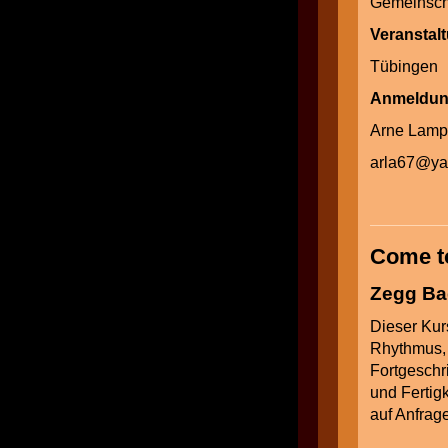
Gemeinscha
Veranstal
Tübingen
Anmeld
Arne Lam
arla67
@
y
Come to
Zegg Bad
Dieser Kurs
Rhythmus, 
Fortgeschr
und Fertig
au