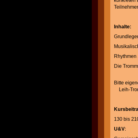
konkreten 
Teilnehmen
Inhalte:
Grundle
Musika
Rhythm
Die 
Bitte e
Leih-Trom
Kursbei
130 bis 2
U&V
: