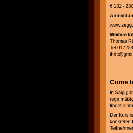
€ 1
Anme
w
Weitere I
Thomas Rit
Tel 01723
thritt
@
gmx
Come to
In Saig gib
regelmäßig 
findet einm
Der Kurs is
konkreten 
Teilnehm