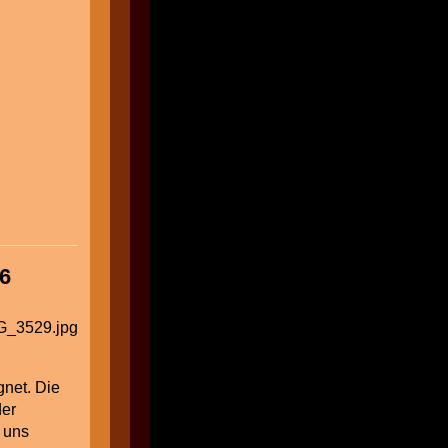
axe
26
gnet. Die
der
 uns