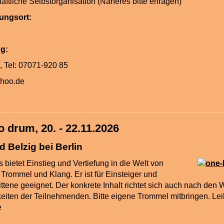
ftliche Selbstorganisation (Näheres bitte erfragen)
tungsort:
ung:
p, Tel: 07071-920 85
ahoo
.
de
 drum, 20. - 22.11.2026
 Belzig bei Berlin
 bietet Einstieg und Vertiefung in die Welt von
Trommel und Klang. Er ist für Einsteiger und
ittene geeignet. Der konkrete Inhalt richtet sich auch nach de
keiten der Teilnehmenden. Bitte eigene Trommel mitbringen. Le
f Anfrage