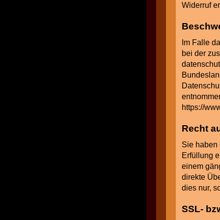
Widerruf e
Beschwe
Im Falle d
bei der zu
datenschut
Bundesland
Datenschut
entnommen
https://ww
Recht au
Sie haben 
Erfüllung e
einem gäng
direkte Üb
dies nur, s
SSL- bz