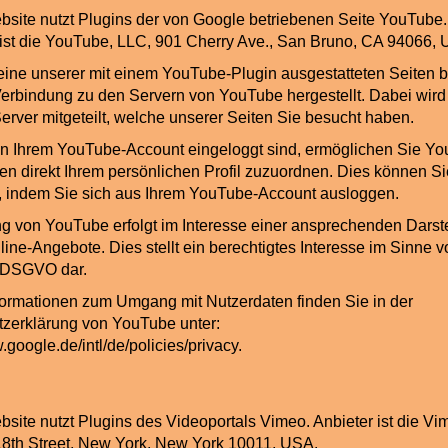
site nutzt Plugins der von Google betriebenen Seite YouTube.
 ist die YouTube, LLC, 901 Cherry Ave., San Bruno, CA 94066,
ine unserer mit einem YouTube-Plugin ausgestatteten Seiten 
Verbindung zu den Servern von YouTube hergestellt. Dabei wir
rver mitgeteilt, welche unserer Seiten Sie besucht haben.
n Ihrem YouTube-Account eingeloggt sind, ermöglichen Sie You
ten direkt Ihrem persönlichen Profil zuzuordnen. Dies können Si
, indem Sie sich aus Ihrem YouTube-Account ausloggen.
g von YouTube erfolgt im Interesse einer ansprechenden Darst
ine-Angebote. Dies stellt ein berechtigtes Interesse im Sinne vo
 f DSGVO dar.
formationen zum Umgang mit Nutzerdaten finden Sie in der
zerklärung von YouTube unter:
.google.de/intl/de/policies/privacy.
site nutzt Plugins des Videoportals Vimeo. Anbieter ist die Vim
8th Street, New York, New York 10011, USA.