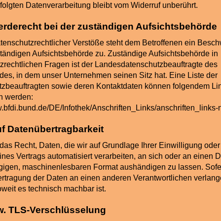
rfolgten Datenverarbeitung bleibt vom Widerruf unberührt.
rderecht bei der zuständigen Aufsichtsbehörde
atenschutzrechtlicher Verstöße steht dem Betroffenen ein Besc
ständigen Aufsichtsbehörde zu. Zuständige Aufsichtsbehörde in
zrechtlichen Fragen ist der Landesdatenschutzbeauftragte des
es, in dem unser Unternehmen seinen Sitz hat. Eine Liste der
zbeauftragten sowie deren Kontaktdaten können folgendem Li
 werden:
w.bfdi.bund.de/DE/Infothek/Anschriften_Links/anschriften_links-
f Datenübertragbarkeit
das Recht, Daten, die wir auf Grundlage Ihrer Einwilligung oder
ines Vertrags automatisiert verarbeiten, an sich oder an einen Dr
igen, maschinenlesbaren Format aushändigen zu lassen. Sofe
ertragung der Daten an einen anderen Verantwortlichen verlange
oweit es technisch machbar ist.
w. TLS-Verschlüsselung