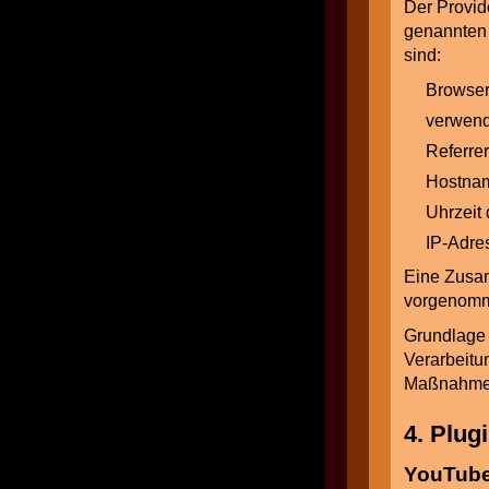
Der Provid
genannten 
sind:
Browser
verwend
Referre
Hostnam
Uhrzeit
IP-Adre
Eine Zusam
vorgenom
Grundlage f
Verarbeitu
Maßnahmen
4. Plug
YouTub