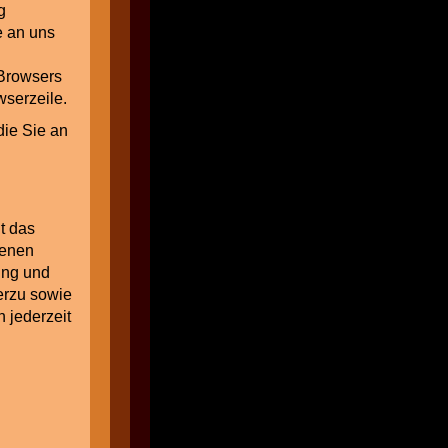
g
e an uns
 Browsers
wserzeile.
die Sie an
t das
genen
ung und
erzu sowie
 jederzeit