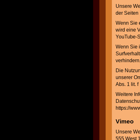
Unsere Web
der Seiten
Wenn Sie e
wird eine 
YouTube-Se
Wenn Sie i
Surfverhal
verhindern
Die Nutzun
unserer Onl
Abs. 1 lit.
Weitere In
Datenschut
https://www
Vimeo
Unsere Web
555 West 1